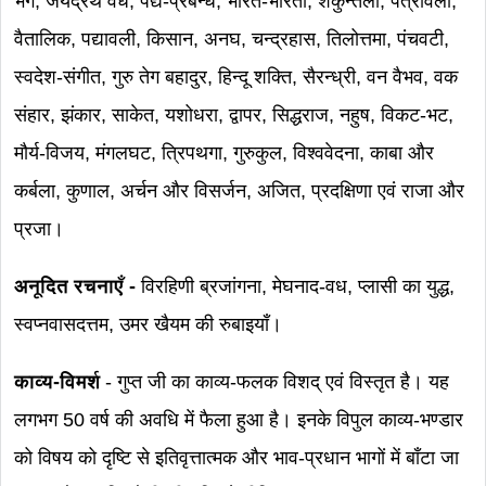
भंग, जयद्रथ वध, पद्य-प्रबन्ध, भारत-भारती, शकुन्तला, पत्रावली,
वैतालिक, पद्यावली, किसान, अनघ, चन्द्रहास, तिलोत्तमा, पंचवटी,
स्वदेश-संगीत, गुरु तेग बहादुर, हिन्दू शक्ति, सैरन्ध्री, वन वैभव, वक
संहार, झंकार, साकेत, यशोधरा, द्वापर, सिद्धराज, नहुष, विकट-भट,
मौर्य-विजय, मंगलघट, त्रिपथगा, गुरुकुल, विश्ववेदना, काबा और
कर्बला, कुणाल, अर्चन और विसर्जन, अजित, प्रदक्षिणा एवं राजा और
प्रजा।
अनूदित रचनाएँ -
विरहिणी ब्रजांगना, मेघनाद-वध, प्लासी का युद्ध,
स्वप्नवासदत्तम, उमर खैयम की रुबाइयाँ।
काव्य-विमर्श
- गुप्त जी का काव्य-फलक विशद् एवं विस्तृत है। यह
लगभग 50 वर्ष की अवधि में फैला हुआ है। इनके विपुल काव्य-भण्डार
को विषय को दृष्टि से इतिवृत्तात्मक और भाव-प्रधान भागों में बाँटा जा